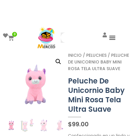
¡Aprovecha el ENVÍO GRATIS a partir de
$999!
0
INICIO
/
PELUCHES
/ PELUCHE
DE UNICORNIO BABY MINI
ROSA TELA ULTRA SUAVE
Peluche De
Unicornio Baby
Mini Rosa Tela
Ultra Suave
$
99.00
Confeccionado en un lindo y