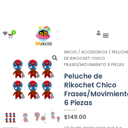
¡Aprovecha el ENVÍO GRATIS a partir de
$999!
0
INICIO
/
ACCESORIOS
/ PELUCH
DE RIKOCHET CHICO
FRASES/MOVIMIENTO 6 PIEZAS
Peluche de
Rikochet Chico
Frases/Movimient
6 Piezas
$
149.00
¡Un buen amigo para que tus