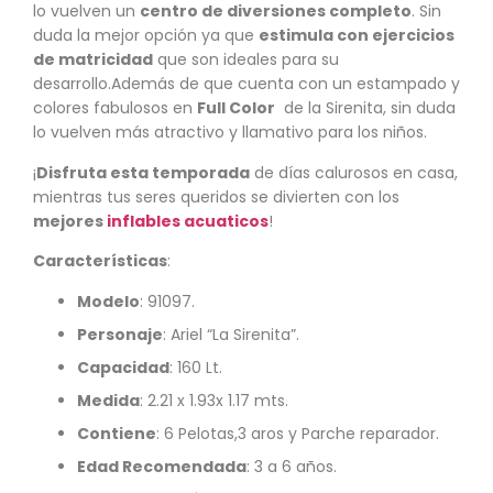
lo vuelven un
centro de diversiones completo
. Sin
duda la mejor opción ya que
estimula con ejercicios
de matricidad
que son ideales para su
desarrollo.Además de que cuenta con un estampado y
colores fabulosos en
Full Color
de la Sirenita, sin duda
lo vuelven más atractivo y llamativo para los niños.
¡
Disfruta esta temporada
de días calurosos en casa,
mientras tus seres queridos se divierten con los
mejores
inflables acuaticos
!
Características
:
Modelo
: 91097.
Personaje
: Ariel “La Sirenita”.
Capacidad
: 160 Lt.
Medida
: 2.21 x 1.93x 1.17 mts.
Contiene
: 6 Pelotas,3 aros y Parche reparador.
Edad Recomendada
: 3 a 6 años.