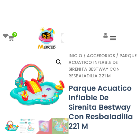
¡Aprovecha el ENVÍO GRATIS a partir de
$999!
0
INICIO
/
ACCESORIOS
/ PARQUE
ACUATICO INFLABLE DE
SIRENITA BESTWAY CON
RESBALADILLA 221 M
Parque Acuatico
Inflable De
Sirenita Bestway
Con Resbaladilla
221 M