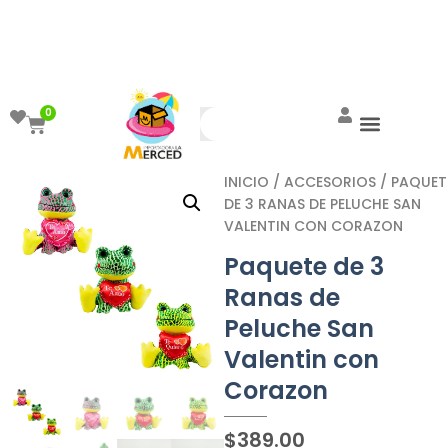
¡Aprovecha el ENVÍO GRATIS a partir de
$999!
0
INICIO
/
ACCESORIOS
/ PAQUET
DE 3 RANAS DE PELUCHE SAN
VALENTIN CON CORAZON
Paquete de 3
Ranas de
Peluche San
Valentin con
Corazon
$
389.00