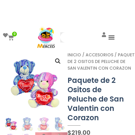
¡Aprovecha el ENVÍO GRATIS a partir de
$999!
0
INICIO
/
ACCESORIOS
/ PAQUET
DE 2 OSITOS DE PELUCHE DE
SAN VALENTIN CON CORAZON
Paquete de 2
Ositos de
Peluche de San
Valentin con
Corazon
$
219.00