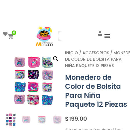
¡Aprovecha el ENVÍO GRATIS a partir de
$999!
0
INICIO
/
ACCESORIOS
/ MONED
DE COLOR DE BOLSITA PARA
NIÑA PAQUETE 12 PIEZAS
Monedero de
Color de Bolsita
Para Niña
Paquete 12 Piezas
$
199.00
¡Un accesorio funcional! Las