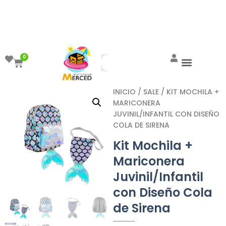
¡Aprovecha el ENVÍO GRATIS a partir de
$999!
0
INICIO
/
SALE
/ KIT MOCHILA +
MARICONERA
JUVINIL/INFANTIL CON DISEÑO
COLA DE SIRENA
Kit Mochila +
Mariconera
Juvinil/Infantil
con Diseño Cola
de Sirena