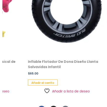
de
Inflable Flotador De Dona Diseño Llanta
Salvav
Salvavidas Infantil
Pack 
$
65.00
$
49.00
Añadir al carrito
Añadi
Añadir a lista de deseo