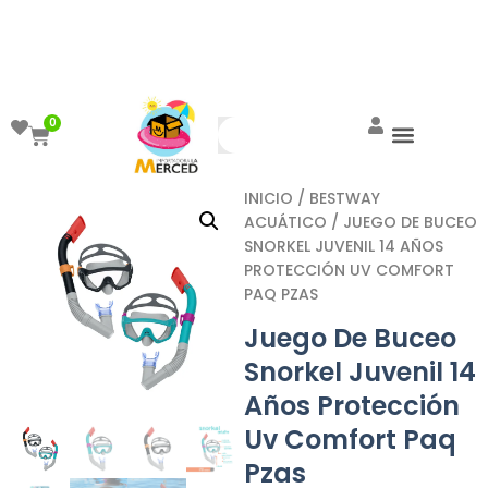
¡Aprovecha el ENVÍO GRATIS a partir de
$999!
0
INICIO
/
BESTWAY
ACUÁTICO
/ JUEGO DE BUCEO
SNORKEL JUVENIL 14 AÑOS
PROTECCIÓN UV COMFORT
PAQ PZAS
Juego De Buceo
Snorkel Juvenil 14
Años Protección
Uv Comfort Paq
Pzas