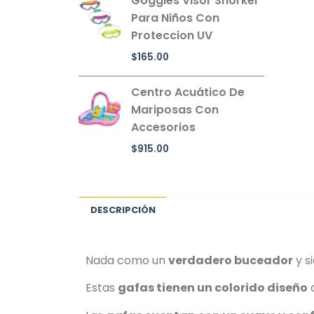
Goggles Visor Snorkel
Para Niños Con
Proteccion UV
$
165.00
Centro Acuático De
Mariposas Con
Accesorios
$
915.00
DESCRIPCIÓN
Nada como un
verdadero buceador
y s
Estas
gafas tienen un colorido diseño
q