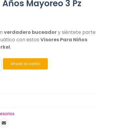
3 Años Mayoreo 3 Pz
un
verdadero buceador
y siéntete parte
uático con estos
Visores Para Niños
rkel
.
Añadir al carrito
esorios