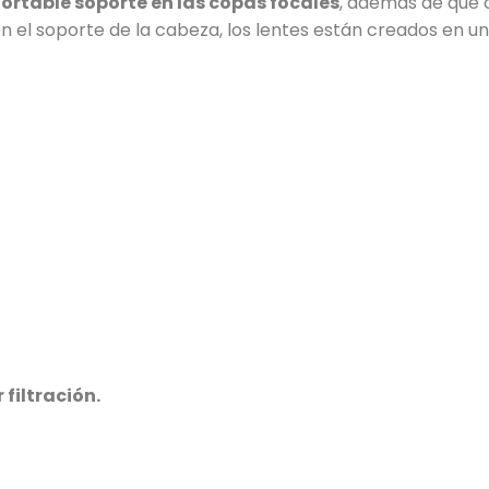
ortable soporte en las copas focales
, además de que
n el soporte de la cabeza, los lentes están creados en u
 filtración.