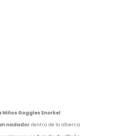
a Niños
Goggles Snorkel
.
an nadador
dentro de la alberca.