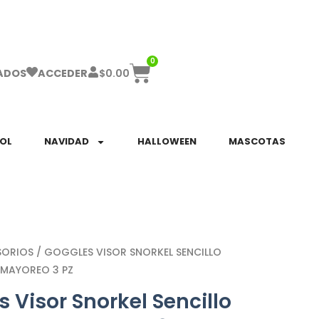
ha el ENVÍO GRATIS a partir de $999!
0
$
0.00
ADOS
ACCEDER
SOL
NAVIDAD
HALLOWEEN
MASCOTAS
SORIOS
/ GOGGLES VISOR SNORKEL SENCILLO
 MAYOREO 3 PZ
 Visor Snorkel Sencillo