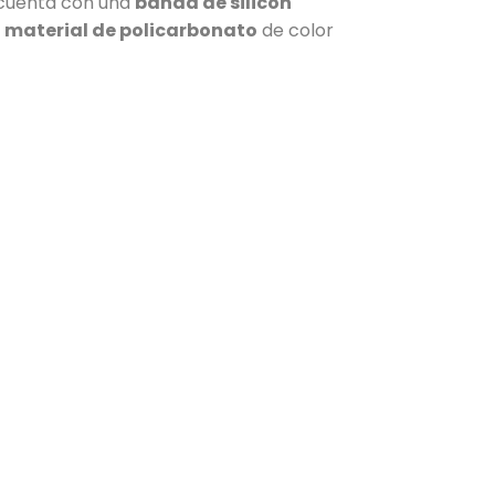
 cuenta con una
banda de silicón
n
material de policarbonato
de color