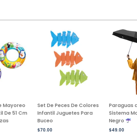
e Mayoreo
Set De Peces De Colores
Paraguas d
til De 51 Cm
Infantil Juguetes Para
Sistema Ma
ezas
Buceo
Negro
$
70.00
$
49.00