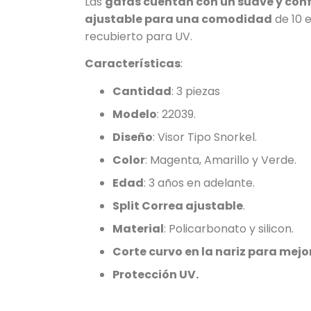
Las
gafas cuentan con un suave y conf
ajustable para una comodidad
de 10 e
recubierto para UV.
Características
:
Cantidad
: 3 piezas
Modelo
: 22039.
Diseño
: Visor Tipo Snorkel.
Color
: Magenta, Amarillo y Verde.
Edad
: 3 años en adelante.
Split Correa ajustable
.
Material
: Policarbonato y silicon.
Corte curvo en la nariz para mejor
Protección UV.