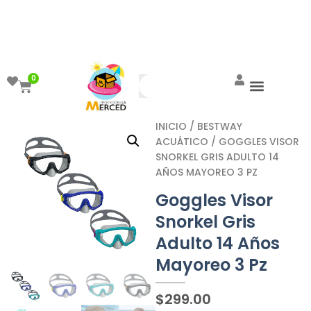
¡Aprovecha el ENVÍO GRATIS a partir de
$999!
0
INICIO
/
BESTWAY
ACUÁTICO
/ GOGGLES VISOR
SNORKEL GRIS ADULTO 14
AÑOS MAYOREO 3 PZ
Goggles Visor
Snorkel Gris
Adulto 14 Años
Mayoreo 3 Pz
$
299.00