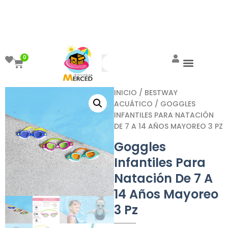
¡Aprovecha el ENVÍO GRATIS a partir de
$999!
0
INICIO
/
BESTWAY
ACUÁTICO
/ GOGGLES
INFANTILES PARA NATACIÓN
DE 7 A 14 AÑOS MAYOREO 3 PZ
Goggles
Infantiles Para
Natación De 7 A
14 Años Mayoreo
3 Pz