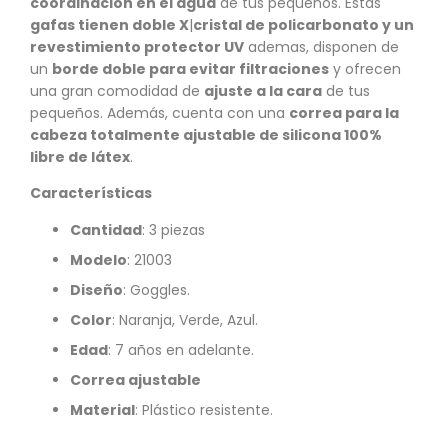
coordinación en el agua
de tus pequeños. Estas
gafas tienen doble X
|
cristal de policarbonato y un
revestimiento protector UV
ademas, disponen de
un
borde doble para evitar filtraciones
y ofrecen
una gran comodidad de
ajuste a la cara
de tus
pequeños. Además, cuenta con una
correa para la
cabeza totalmente ajustable de silicona 100%
libre de látex
.
Características
Cantidad
: 3 piezas
Modelo
:
21003
Diseño
: Goggles.
Color
: Naranja, Verde, Azul.
Edad
: 7 años en adelante.
Correa ajustable
Material
: Plástico resistente.