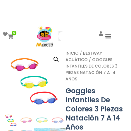
¡Aprovecha el ENVÍO GRATIS a partir de
$999!
0
INICIO
/
BESTWAY
ACUÁTICO
/ GOGGLES
INFANTILES DE COLORES 3
PIEZAS NATACIÓN 7 A 14
AÑOS
Goggles
Infantiles De
Colores 3 Piezas
Natación 7 A 14
Años