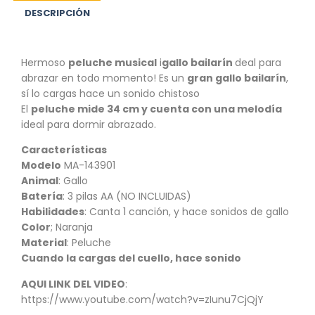
DESCRIPCIÓN
Hermoso
peluche musical
i
gallo bailarín
deal para
abrazar en todo momento! Es un
gran gallo bailarín
,
sí lo cargas hace un sonido chistoso
El
peluche mide 34 cm y cuenta con una melodía
ideal para dormir abrazado.
Características
Modelo
MA-143901
Animal
: Gallo
Batería
: 3 pilas AA (NO INCLUIDAS)
Habilidades
: Canta 1 canción, y hace sonidos de gallo
Color
; Naranja
Material
: Peluche
Cuando la cargas del cuello, hace sonido
AQUI LINK DEL VIDEO
:
https://www.youtube.com/watch?v=zIunu7CjQjY