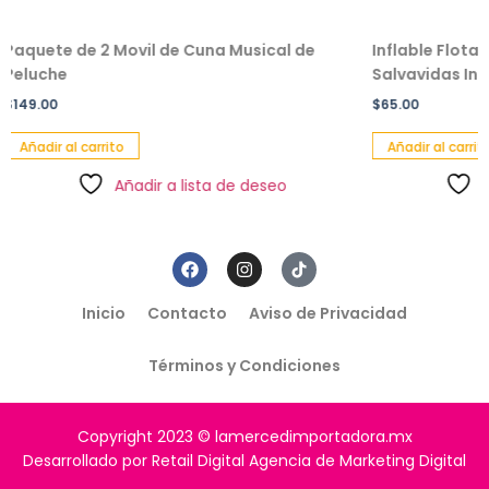
e 2 Movil de Cuna Musical de
Inflable Flotador De Don
Salvavidas Infantil
$
65.00
carrito
Añadir al carrito
Añadir a lista de deseo
Añadir a li
Inicio
Contacto
Aviso de Privacidad
Términos y Condiciones
Copyright 2023 © lamercedimportadora.mx
Desarrollado por Retail Digital Agencia de Marketing Digital