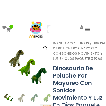
¡Aprovecha el ENVÍO GRATIS a partir de
$999!
0
INICIO
/
ACCESORIOS
/ DINOSA
DE PELUCHE POR MAYOREO
CON SONIDOS MOVIMIENTO Y
LUZ EN OJOS PAQUETE 3 PZAS
Dinosaurio De
Peluche Por
Mayoreo Con
Sonidos
Movimiento Y Luz
En Ojos Paquete