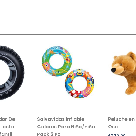
ador De
Salvavidas Inflable
Peluche en
Llanta
Colores Para Niño/niña
Oso
antil
Pack 2 Pz