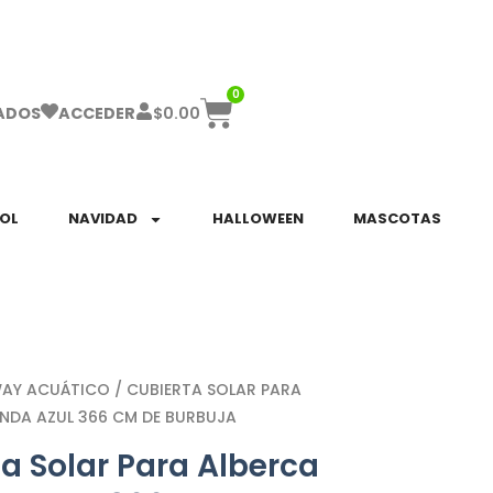
ha el ENVÍO GRATIS a partir de $999!
0
$
0.00
ADOS
ACCEDER
SOL
NAVIDAD
HALLOWEEN
MASCOTAS
WAY ACUÁTICO
/ CUBIERTA SOLAR PARA
NDA AZUL 366 CM DE BURBUJA
a Solar Para Alberca