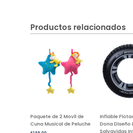
Productos relacionados
sillo Con
Paquete de 2 Movil de
Inflable Flot
 Color
Cuna Musical de Peluche
Dona Diseño 
Salvavidas Inf