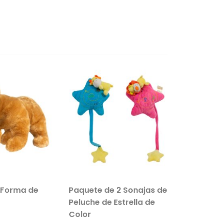
 Forma de
Paquete de 2 Sonajas de
Salvavi
Peluche de Estrella de
Inflable 
Color
Paquete 