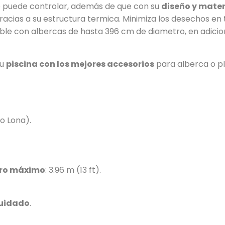
 puede controlar, además de que con su
diseño y mater
gracias a su estructura termica. Minimiza los desechos e
le con albercas de hasta 396 cm de diametro, en adicion
tu
piscina con los mejores accesorios
para alberca o p
po Lona).
tro máximo
: 3.96 m (13 ft).
cuidado
.