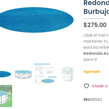
Redond
Burbuj
$
275.00
¡Qué el mal 
mantener tu 
esta increíb
Redonda Azu
para ti!
Agotado
Añadir a 
SKU
58242