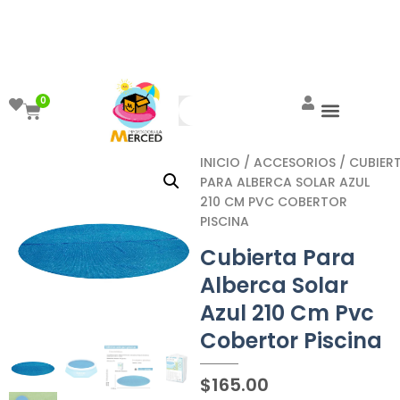
¡Aprovecha el ENVÍO GRATIS a partir de
$999!
0
INICIO
/
ACCESORIOS
/ CUBIER
PARA ALBERCA SOLAR AZUL
210 CM PVC COBERTOR
PISCINA
Cubierta Para
Alberca Solar
Azul 210 Cm Pvc
Cobertor Piscina
$
165.00