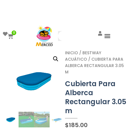
¡Aprovecha el ENVÍO GRATIS a partir de
$999!
0
INICIO
/
BESTWAY
ACUÁTICO
/ CUBIERTA PARA
ALBERCA RECTANGULAR 3.05
M
Cubierta Para
Alberca
Rectangular 3.05
m
$
185.00