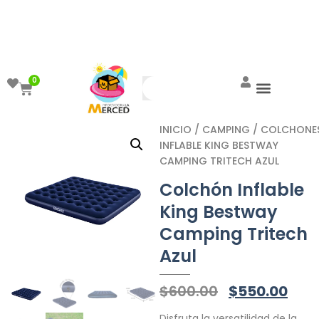
¡Aprovecha el ENVÍO GRATIS a partir de
$999!
0
INICIO
/
CAMPING
/
COLCHONE
INFLABLE KING BESTWAY
CAMPING TRITECH AZUL
Colchón Inflable
King Bestway
Camping Tritech
Azul
$
600.00
$
550.00
Disfruta la versatilidad de la