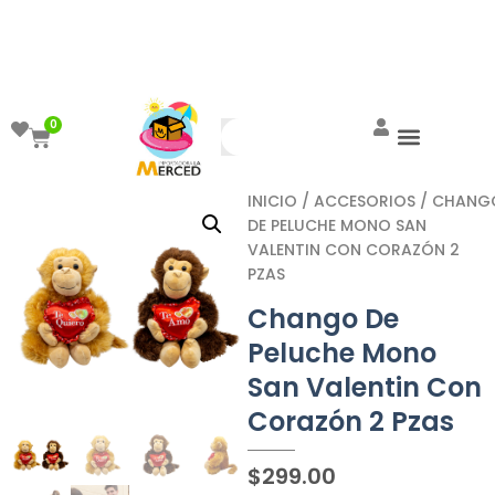
¡Aprovecha el ENVÍO GRATIS a partir de
$999!
0
INICIO
/
ACCESORIOS
/ CHANG
DE PELUCHE MONO SAN
VALENTIN CON CORAZÓN 2
PZAS
Chango De
Peluche Mono
San Valentin Con
Corazón 2 Pzas
$
299.00