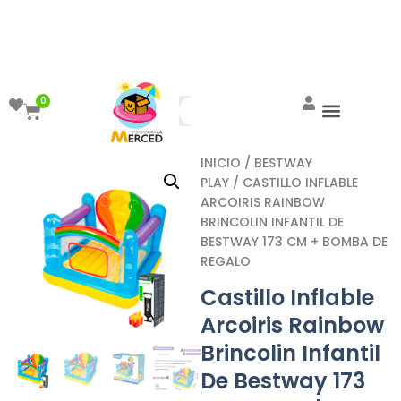
¡Aprovecha el ENVÍO GRATIS a partir de
$999!
0
INICIO
/
BESTWAY
PLAY
/ CASTILLO INFLABLE
ARCOIRIS RAINBOW
BRINCOLIN INFANTIL DE
BESTWAY 173 CM + BOMBA DE
REGALO
Castillo Inflable
Arcoiris Rainbow
Brincolin Infantil
De Bestway 173