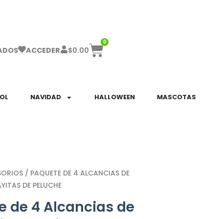
ha el ENVÍO GRATIS a partir de $999!
0
$
0.00
ADOS
ACCEDER
SOL
NAVIDAD
HALLOWEEN
MASCOTAS
SORIOS
/ PAQUETE DE 4 ALCANCIAS DE
YITAS DE PELUCHE
e de 4 Alcancias de