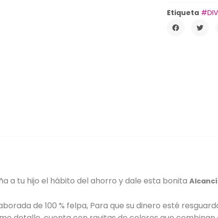
Etiqueta
#DIV
a a tu hijo el hábito del ahorro y dale esta bonita
Alcanc
laborada de 100 % felpa, Para que su dinero esté resguar
omo detalle, cuenta con rayitas de colores que combinan g