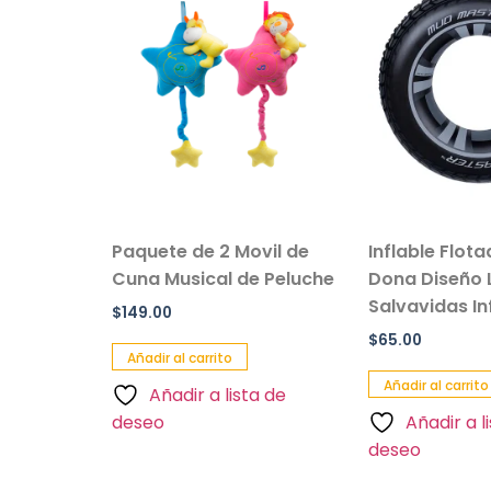
sillo Con
Paquete de 2 Movil de
Inflable Flot
 Color
Cuna Musical de Peluche
Dona Diseño 
Salvavidas Inf
$
149.00
$
65.00
Añadir al carrito
Añadir al carrito
Añadir a lista de
a de
deseo
Añadir a l
deseo