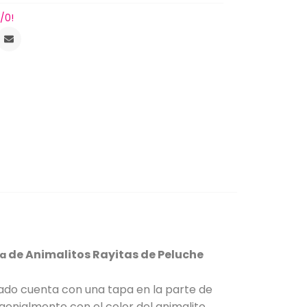
/0!
de Animalitos Rayitas de Peluche
ía
dado cuenta con una tapa en la parte de
enialmente con el color del animalito.