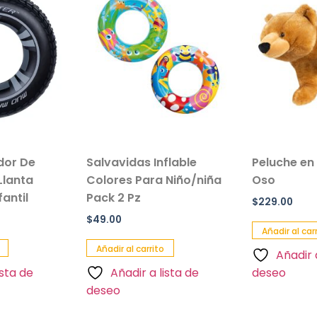
ador De
Salvavidas Inflable
Peluche en
Llanta
Colores Para Niño/niña
Oso
antil
Pack 2 Pz
$
229.00
$
49.00
Añadir al car
Añadir al carrito
Añadir 
ista de
Añadir a lista de
deseo
deseo