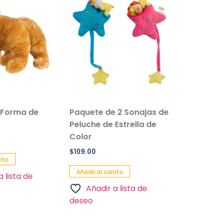
 Forma de
Paquete de 2 Sonajas de
Salvavi
Peluche de Estrella de
Inflable 
Color
Paquete 
$
109.00
$
90.00
rito
Añadir al carrito
Añadir al 
a lista de
Añadir a lista de
Añadi
deseo
deseo