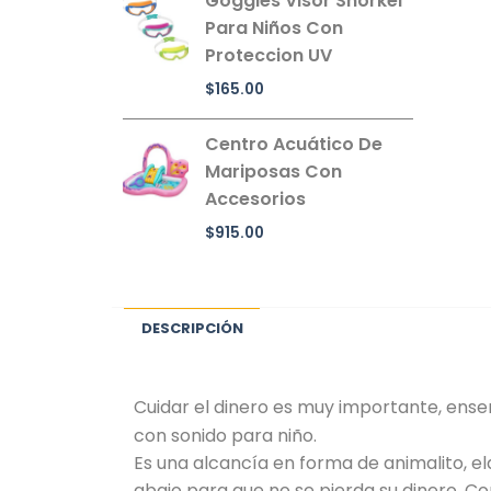
Goggles Visor Snorkel
Para Niños Con
Proteccion UV
$
165.00
Centro Acuático De
Mariposas Con
Accesorios
$
915.00
DESCRIPCIÓN
Cuidar el dinero es muy importante, enseñ
con sonido para niño.
Es una alcancía en forma de animalito, e
abajo para que no se pierda su dinero. C