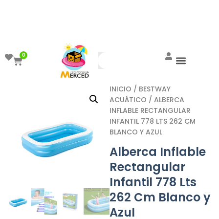
¡Aprovecha el ENVÍO GRATIS a partir de
$999!
0
INICIO
/
BESTWAY
ACUÁTICO
/ ALBERCA
INFLABLE RECTANGULAR
INFANTIL 778 LTS 262 CM
BLANCO Y AZUL
Alberca Inflable
Rectangular
Infantil 778 Lts
262 Cm Blanco y
Azul