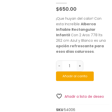
$
650.00
¡Que huyan del calor! Con
esta Increíble
Alberca
Inflable Rectangular
Infantil
Con 2 Aros 778 lts
262 cm Azul y Blanco es una
opción refrescante para
esos días calurosos
.
-
+
Añadir al carrito
Añadir a lista de deseo
SKU
54006