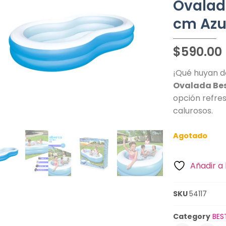
Ovalad
cm Azu
$
590.00
¡Qué huyan de
Ovalada Bes
opción refre
calurosos.
Agotado
Añadir a 
SKU
54117
Category
BES