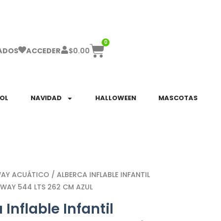
ha el ENVÍO GRATIS a partir de $999!
0
$
0.00
ADOS
ACCEDER
SOL
NAVIDAD
HALLOWEEN
MASCOTAS
WAY ACUÁTICO
/ ALBERCA INFLABLE INFANTIL
WAY 544 LTS 262 CM AZUL
 Inflable Infantil