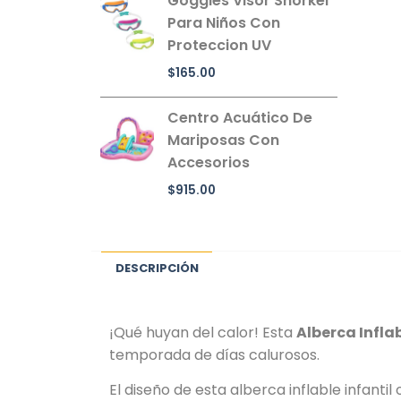
Goggles Visor Snorkel
Para Niños Con
Proteccion UV
$
165.00
Centro Acuático De
Mariposas Con
Accesorios
$
915.00
DESCRIPCIÓN
¡Qué huyan del calor! Esta
Alberca Infla
temporada de días calurosos.
El diseño de esta alberca inflable infant