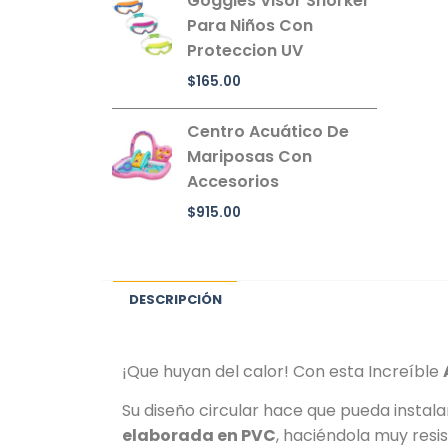
Goggles Visor Snorkel
Para Niños Con
Proteccion UV
$
165.00
Centro Acuático De
Mariposas Con
Accesorios
$
915.00
DESCRIPCIÓN
¡Que huyan del calor! Con esta Increíble
Su diseño circular hace que pueda instala
elaborada en PVC
, haciéndola muy res