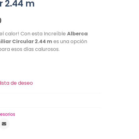
r 2.44 m
0
l calor! Con esta Increíble
Alberca
iliar Circular 2.44 m
es una opción
ara esos días calurosos.
lista de deseo
esorios