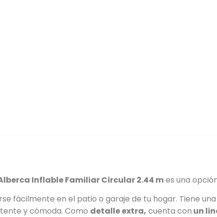
Alberca Inflable Familiar
Circular 2.44 m
es una opción
rse fácilmente en el patio o garaje de tu hogar. Tiene u
istente y cómoda. Como
detalle extra,
cuenta con
un lin