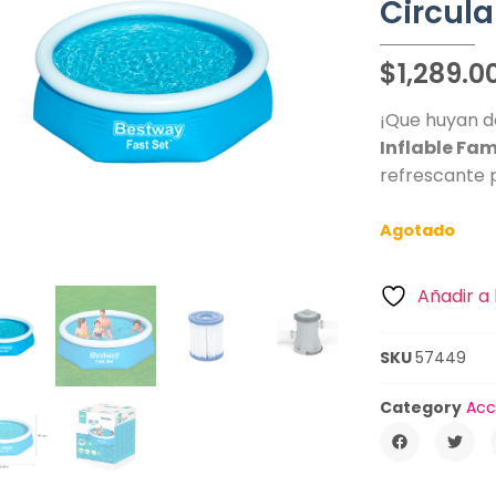
Circula
$
1,289.0
¡Que huyan de
Inflable Fam
refrescante p
Agotado
Añadir a 
SKU
57449
Category
Acc