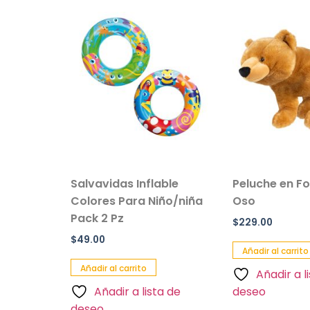
r De
Salvavidas Inflable
Peluche en F
anta
Colores Para Niño/niña
Oso
til
Pack 2 Pz
$
229.00
$
49.00
Añadir al carrito
Añadir al carrito
Añadir a l
a de
Añadir a lista de
deseo
deseo