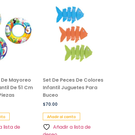
s De Mayoreo
Set De Peces De Colores
fantil De 51 Cm
Infantil Juguetes Para
Piezas
Buceo
$
70.00
rito
Añadir al carrito
a lista de
Añadir a lista de
deseo