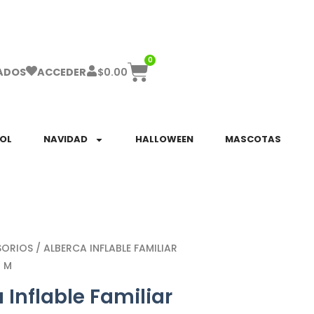
ha el ENVÍO GRATIS a partir de $999!
0
$
0.00
ADOS
ACCEDER
SOL
NAVIDAD
HALLOWEEN
MASCOTAS
SORIOS
/ ALBERCA INFLABLE FAMILIAR
4 M
 Inflable Familiar