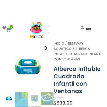
¡Aprovecha el ENVÍO GRATIS a partir de
$999!
0
INICIO
/
BESTWAY
ACUÁTICO
/ ALBERCA
INFLABLE CUADRADA INFANTIL
CON VENTANAS
Alberca Inflable
Cuadrada
Infantil con
Ventanas
$
939.00