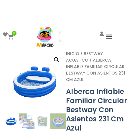
¡Aprovecha el ENVÍO GRATIS a partir de
$999!
0
INICIO
/
BESTWAY
ACUÁTICO
/ ALBERCA
INFLABLE FAMILIAR CIRCULAR
BESTWAY CON ASIENTOS 231
CM AZUL
Alberca Inflable
Familiar Circular
Bestway Con
Asientos 231 Cm
Azul