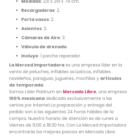
Medidas
: 231 x 219 x 79 cm.
Recargaderas
: 2.
Porta vasos
: 2.
Asientos
: 2.
Cámaras de Aire
: 3.
Válvula de drenado
.
Incluye
: 1 parche reparador.
La Merced Importadora
es una empresa líder en la
venta de peluches, inflables acúaticos, inflables
navideños, paraguas, juguetes, mochilas y
artículos
de temporada
.
Somos Líder Platinum en
Mercado Libre
, una empresa
100% mexicana
dedicada exclusivamente a las
ventas por Internet.La preparación y entrega del
pedido son a las siguientes 24 horas hábiles de la
compra. Nuestro horario de atención es de Lunes a
Viernes de 9:00 a 18:30 hrs. Con La Merced Importadora
encontrarás los mejores precios en Mercado Libre.