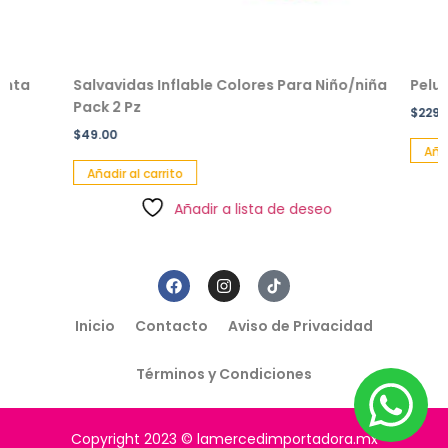
Salvavidas Inflable Colores Para Niño/niña
Peluche e
Pack 2 Pz
$
229.00
$
49.00
Añadir al c
Añadir al carrito
Añadir a lista de deseo
Inicio
Contacto
Aviso de Privacidad
Términos y Condiciones
Copyright 2023 © lamercedimportadora.mx