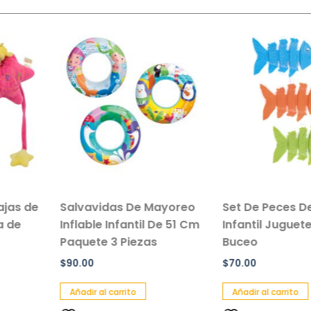
idas De Mayoreo
Set De Peces De Colores
Parag
 Infantil De 51 Cm
Infantil Juguetes Para
Sist
 3 Piezas
Buceo
Neg
$
70.00
$
49.0
l carrito
Añadir al carrito
Añadi