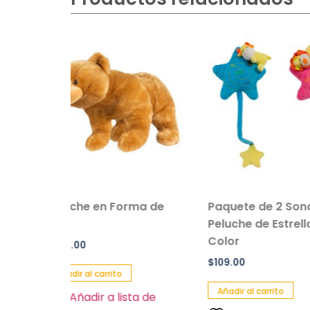
n Forma de
Paquete de 2 Sonajas de
Salvav
Peluche de Estrella de
Inflable
Color
Paquete
$
109.00
$
90.00
rrito
Añadir al carrito
Añadir a
 a lista de