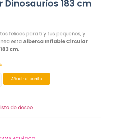
r Dinosaurios 183 cm
s felices para ti y tus pequeños, y
línea esta
Alberca Inflable Circular
 183 cm
.
s
Añadir al carrito
lista de deseo
TWAY ACUÁTICO