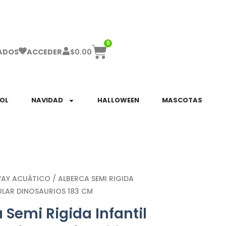
ha el ENVÍO GRATIS a partir de $999!
0
$
0.00
ADOS
ACCEDER
SOL
NAVIDAD
HALLOWEEN
MASCOTAS
WAY ACUÁTICO
/ ALBERCA SEMI RIGIDA
ULAR DINOSAURIOS 183 CM
 Semi Rigida Infantil