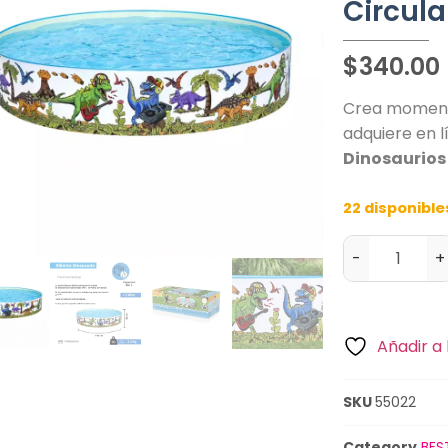
Circula
$
340.00
Crea momento
adquiere en 
Dinosaurios
22 disponible
-
+
Añadir a 
SKU
55022
Category
BES