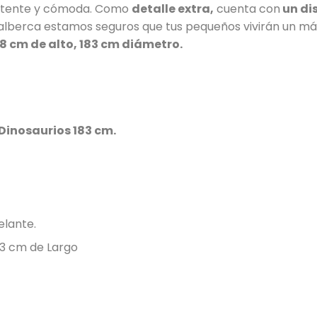
istente y cómoda. Como
detalle extra,
cuenta con
un di
 alberca estamos seguros que tus pequeños vivirán un má
 cm de alto, 183 cm diámetro.
 Dinosaurios 183 cm.
elante.
83 cm de Largo