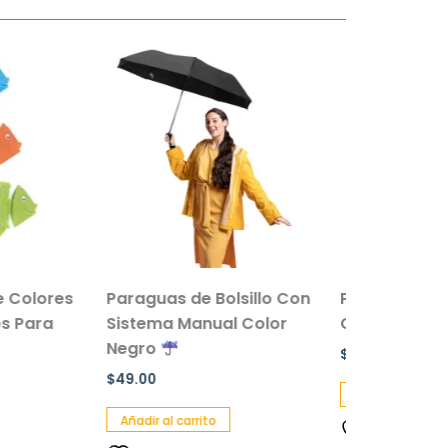
uas de Bolsillo Con
Paquete de 2 Movil de
ema Manual Color
Cuna Musical de Peluche
ro
$
149.00
0
Añadir al carrito
r al carrito
Añadir a lista de