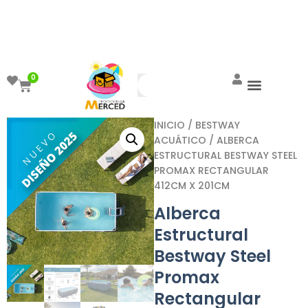
¡Aprovecha el ENVÍO GRATIS a partir de
$999!
0
INICIO
/
BESTWAY
ACUÁTICO
/ ALBERCA
ESTRUCTURAL BESTWAY STEEL
PROMAX RECTANGULAR
412CM X 201CM
Alberca
Estructural
Bestway Steel
Promax
Rectangular