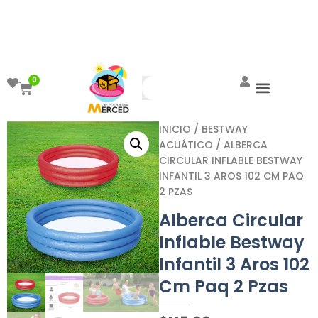
¡Aprovecha el ENVÍO GRATIS a partir de
$999!
0
INICIO
/
BESTWAY
ACUÁTICO
/ ALBERCA
CIRCULAR INFLABLE BESTWAY
INFANTIL 3 AROS 102 CM PAQ
2 PZAS
Alberca Circular
Inflable Bestway
Infantil 3 Aros 102
Cm Paq 2 Pzas