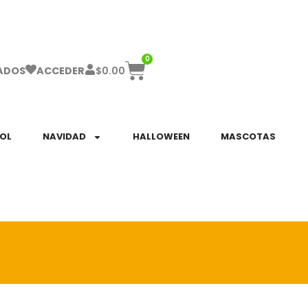
ha el ENVÍO GRATIS a partir de $999!
0
$
0.00
ADOS
ACCEDER
SOL
NAVIDAD
HALLOWEEN
MASCOTAS