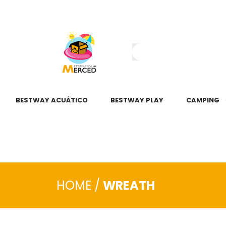
¿Tienes dudas?
55 2345 6797
55 2621 3151
BESTWAY ACUÁTICO
BESTWAY PLAY
CAMPING
HOME
/
WREATH