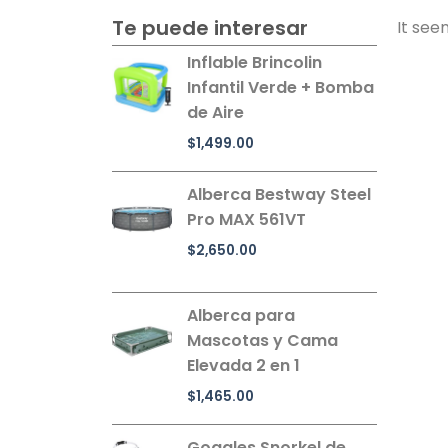
Te puede interesar
It see
Inflable Brincolin
Infantil Verde + Bomba
de Aire
$
1,499.00
Alberca Bestway Steel
Pro MAX 561VT
$
2,650.00
Alberca para
Mascotas y Cama
Elevada 2 en 1
$
1,465.00
Goggles Snorkel de