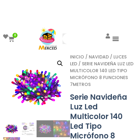
¡Aprovecha el ENVÍO GRATIS a partir de
$999!
0
INICIO
/
NAVIDAD
/
LUCES
LED
/ SERIE NAVIDEÑA LUZ LED
MULTICOLOR 140 LED TIPO
MICRÓFONO 8 FUNCIONES
7METROS
Serie Navideña
Luz Led
Multicolor 140
Led Tipo
Micrófono 8